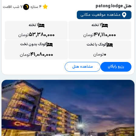
هتل patong lodge
4 ستاره
7 شب اقامت
مشاهده موقعیت مکانی
2 تخته
1 تخته
53,380,000
47,110,000
تومان
تومان
کودک بدون تخت
کودک با تخت
0
41,080,000
تومان
تومان
رزرو رایگان
مشاهده هتل