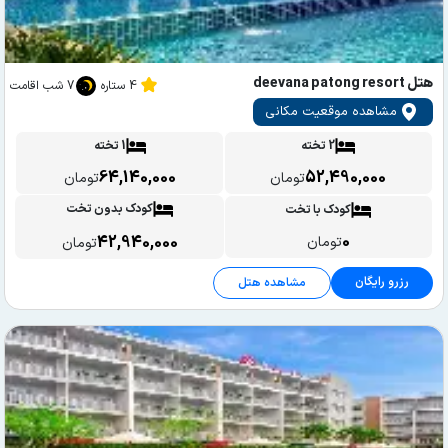
هتل deevana patong resort
4 ستاره
7 شب اقامت
مشاهده موقعیت مکانی
2 تخته
1 تخته
64,140,000
52,490,000
تومان
تومان
کودک بدون تخت
کودک با تخت
0
42,940,000
تومان
تومان
رزرو رایگان
مشاهده هتل