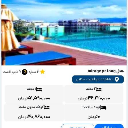
هتل mirage patong
3 ستاره
7 شب اقامت
مشاهده موقعیت مکانی
2 تخته
1 تخته
51,590,000
46,220,000
تومان
تومان
کودک بدون تخت
کودک با تخت
0
40,760,000
تومان
تومان