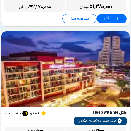
51,380,000
42,170,000
تومان
تومان
رزرو رایگان
مشاهده هتل
هتل sleep with me
4 ستاره
7 شب اقامت
مشاهده موقعیت مکانی