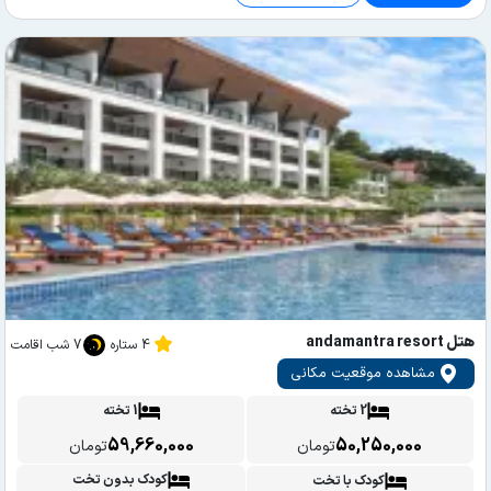
هتل andamantra resort
4 ستاره
7 شب اقامت
مشاهده موقعیت مکانی
2 تخته
1 تخته
59,660,000
50,250,000
تومان
تومان
کودک بدون تخت
کودک با تخت