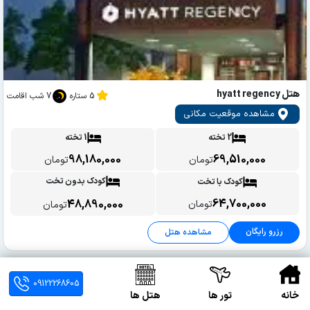
هتل hyatt regency
5 ستاره
7 شب اقامت
مشاهده موقعیت مکانی
2 تخته
1 تخته
98,180,000
69,510,000
تومان
تومان
کودک بدون تخت
کودک با تخت
64,700,000
48,890,000
تومان
تومان
رزرو رایگان
مشاهده هتل
09122268605
خانه
تور ها
هتل ها