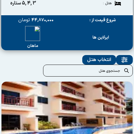
3 ,4 ,5 ستاره
هتل :
تومان
شروع قیمت از :
44,870,000
ایرلاین ها
ماهان
انتخاب هتل