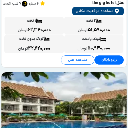
هتل the gig hotel
4 ستاره
7 شب اقامت
مشاهده موقعیت مکانی
2 تخته
1 تخته
62,340,000
51,590,000
تومان
تومان
کودک بدون تخت
کودک با تخت
50,940,000
42,620,000
تومان
تومان
رزرو رایگان
مشاهده هتل