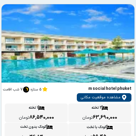
m social hotel phuket
5 ستاره
7 شب اقامت
مشاهده موقعیت مکانی
2 تخته
1 تخته
86,540,000
63,690,000
تومان
تومان
کودک بدون تخت
کودک با تخت