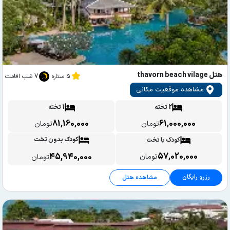
هتل thavorn beach vilage
5 ستاره
7 شب اقامت
مشاهده موقعیت مکانی
2 تخته
1 تخته
81,160,000
61,000,000
تومان
تومان
کودک بدون تخت
کودک با تخت
57,020,000
45,940,000
تومان
تومان
رزرو رایگان
مشاهده هتل