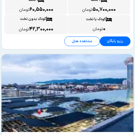
2 تخته
1 تخته
60,550,000
50,700,000
تومان
تومان
کودک بدون تخت
کودک با تخت
0
42,300,000
تومان
تومان
رزرو رایگان
مشاهده هتل