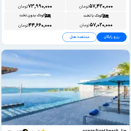
73,990,000
57,420,000
تومان
تومان
کودک بدون تخت
کودک با تخت
57,020,000
44,660,000
تومان
تومان
رزرو رایگان
مشاهده هتل