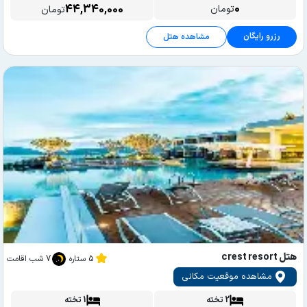
0
44,340,000
تومان
تومان
رزرو رایگان
مشاهده هتل
هتل crest resort
5 ستاره
7 شب اقامت
مشاهده موقعیت مکانی
2 تخته
1 تخته