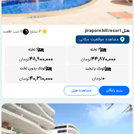
هتل jiraporn hill resort
3 ستاره
7 شب اقامت
مشاهده موقعیت مکانی
2 تخته
1 تخته
48,900,000
44,870,000
تومان
تومان
کودک بدون تخت
کودک با تخت
0
40,310,000
تومان
تومان
رزرو رایگان
مشاهده هتل