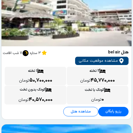
هتل bel air
3 ستاره
7 شب اقامت
مشاهده موقعیت مکانی
2 تخته
1 تخته
50,700,000
45,770,000
تومان
تومان
کودک بدون تخت
کودک با تخت
0
40,570,000
تومان
تومان
رزرو رایگان
مشاهده هتل