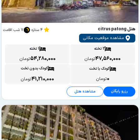
هتل citrus patong
4 ستاره
7 شب اقامت
مشاهده موقعیت مکانی
2 تخته
1 تخته
54,280,000
47,560,000
تومان
تومان
کودک بدون تخت
کودک با تخت
0
41,210,000
تومان
تومان
رزرو رایگان
مشاهده هتل