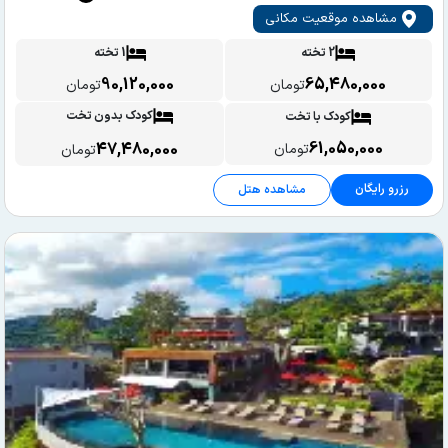
مشاهده موقعیت مکانی
2 تخته
1 تخته
90,120,000
65,480,000
تومان
تومان
کودک بدون تخت
کودک با تخت
61,050,000
47,480,000
تومان
تومان
رزرو رایگان
مشاهده هتل