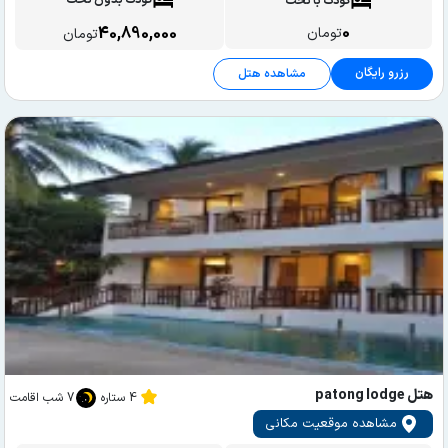
کودک بدون تخت
کودک با تخت
0
40,890,000
تومان
تومان
رزرو رایگان
مشاهده هتل
هتل patong lodge
4 ستاره
7 شب اقامت
مشاهده موقعیت مکانی