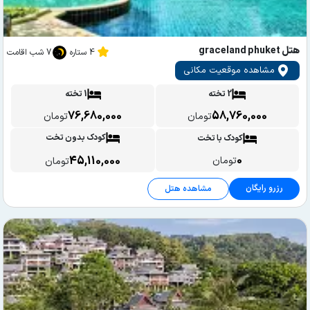
هتل graceland phuket
4 ستاره
7 شب اقامت
مشاهده موقعیت مکانی
2 تخته
1 تخته
76,680,000
58,760,000
تومان
تومان
کودک بدون تخت
کودک با تخت
0
45,110,000
تومان
تومان
رزرو رایگان
مشاهده هتل