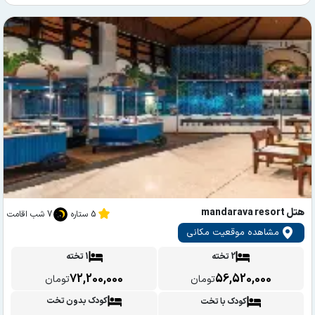
هتل mandarava resort
5 ستاره
7 شب اقامت
مشاهده موقعیت مکانی
2 تخته
1 تخته
72,200,000
56,520,000
تومان
تومان
کودک بدون تخت
کودک با تخت