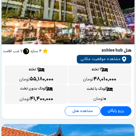
هتل ashlee hub
4 ستاره
7 شب اقامت
مشاهده موقعیت مکانی
2 تخته
1 تخته
55,180,000
48,010,000
تومان
تومان
کودک بدون تخت
کودک با تخت
0
41,400,000
تومان
تومان
رزرو رایگان
مشاهده هتل