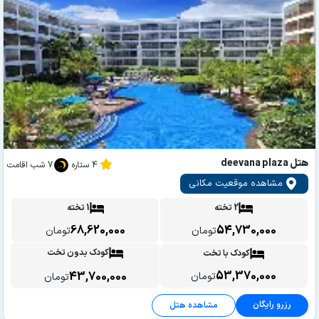
هتل deevana plaza
4 ستاره
7 شب اقامت
مشاهده موقعیت مکانی
2 تخته
1 تخته
68,620,000
54,730,000
تومان
تومان
کودک بدون تخت
کودک با تخت
53,370,000
43,700,000
تومان
تومان
رزرو رایگان
مشاهده هتل