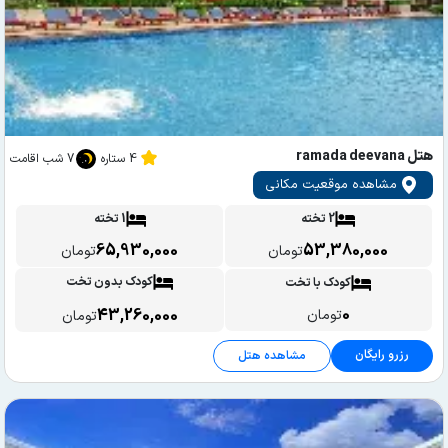
هتل ramada deevana
4 ستاره
7 شب اقامت
مشاهده موقعیت مکانی
2 تخته
1 تخته
65,930,000
53,380,000
تومان
تومان
کودک بدون تخت
کودک با تخت
0
43,260,000
تومان
تومان
رزرو رایگان
مشاهده هتل