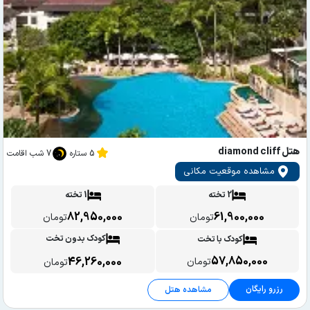
هتل diamond cliff
5 ستاره
7 شب اقامت
مشاهده موقعیت مکانی
2 تخته
1 تخته
82,950,000
61,900,000
تومان
تومان
کودک بدون تخت
کودک با تخت
57,850,000
46,260,000
تومان
تومان
رزرو رایگان
مشاهده هتل