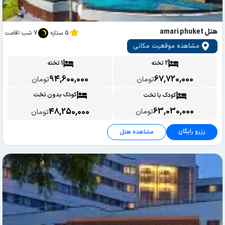
هتل amari phuket
5 ستاره
7 شب اقامت
مشاهده موقعیت مکانی
2 تخته
1 تخته
94,600,000
67,720,000
تومان
تومان
کودک بدون تخت
کودک با تخت
63,030,000
48,250,000
تومان
تومان
رزرو رایگان
مشاهده هتل