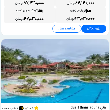
87,430,000
64,140,000
تومان
تومان
کودک بدون تخت
کودک با تخت
63,030,000
47,030,000
تومان
تومان
رزرو رایگان
مشاهده هتل
هتل dusit thani laguna
5 ستاره
7 شب اقامت