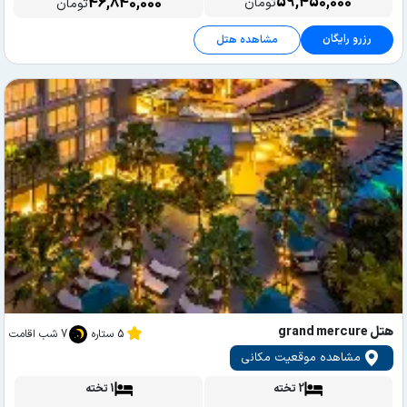
59,450,000
46,840,000
تومان
تومان
رزرو رایگان
مشاهده هتل
هتل grand mercure
5 ستاره
7 شب اقامت
مشاهده موقعیت مکانی
2 تخته
1 تخته