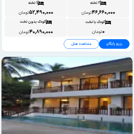
2 تخته
1 تخته
52,490,000
46,660,000
تومان
تومان
کودک بدون تخت
کودک با تخت
0
40,890,000
تومان
تومان
رزرو رایگان
مشاهده هتل