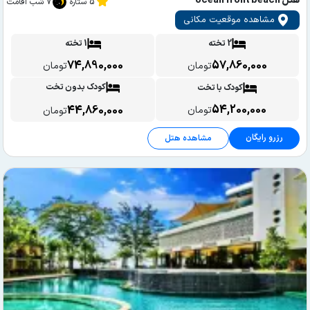
هتل ocean front beach
5 ستاره
7 شب اقامت
مشاهده موقعیت مکانی
2 تخته
1 تخته
74,890,000
57,860,000
تومان
تومان
کودک بدون تخت
کودک با تخت
54,200,000
44,860,000
تومان
تومان
رزرو رایگان
مشاهده هتل