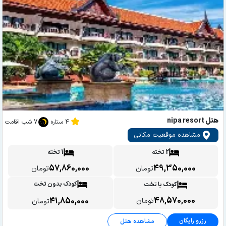
هتل nipa resort
4 ستاره
7 شب اقامت
مشاهده موقعیت مکانی
2 تخته
1 تخته
57,860,000
49,350,000
تومان
تومان
کودک بدون تخت
کودک با تخت
48,570,000
41,850,000
تومان
تومان
رزرو رایگان
مشاهده هتل