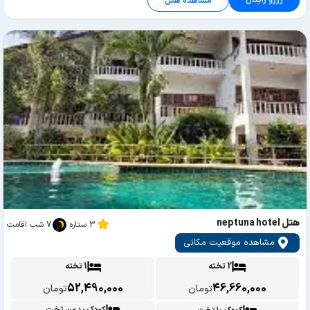
رزرو رایگان
مشاهده هتل
هتل neptuna hotel
3 ستاره
7 شب اقامت
مشاهده موقعیت مکانی
2 تخته
1 تخته
52,490,000
46,660,000
تومان
تومان