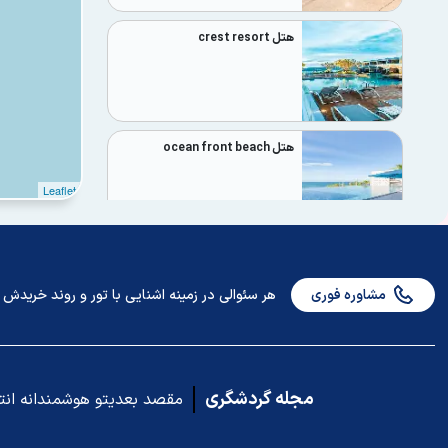
هتل crest resort
هتل ocean front beach
Leaflet
هتل thavorn beach vilage
مشاوره فوری
هر سئوالی در زمینه اشنایی با تور و روند خریدش دا
هتل diamond cliff
مجله گردشگری
مقصد بعدیتو هوشمندانه ان