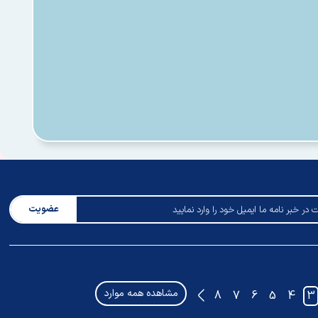
عضویت
مشاهده همه موارد
8
7
6
5
4
3