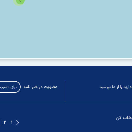
رید را از ما بپرسید
عضویت در خبر نامه
تخاب کن
2
1