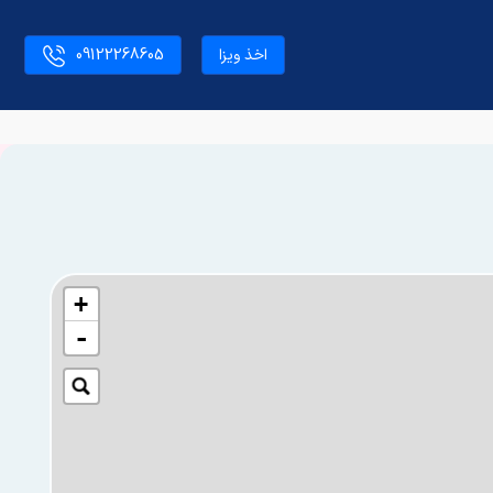
اخذ ویزا
09122268605
+
-