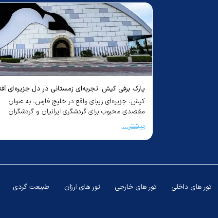
هتل grand mercure
هتل dusit thani laguna
قیمت غذا در قطر چقدر است؟ (راهنمای کامل ۲۰۲۵) +
پارک برفی کیش؛ تجربه‌ای زمستانی در دل جزیره‌ای آفت
دول مشخص با قیمت
کیش، جزیره‌ای زیبای واقع در خلیج فارس، به عنوان
مقصدی محبوب برای گردشگری ایرانیان و گردشگران
خارجی ش...
هتل amari phuket
بیشتر...
هتل hyatt regency
تور های داخلی
تور های خارجی
تور های ارزان
طبیعت گردی