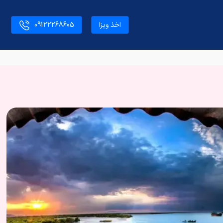
اخذ ویزا
09122268605