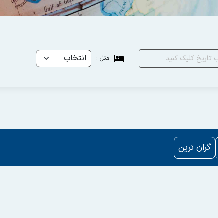
هتل :
گران ترین