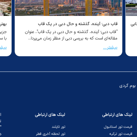
بهترین سواحل کیش برای شنا و تفریح
چگون
جزیر
جزیره کیش، یکی از محبوب‌ترین مقاصد گردشگری ایران،
سفر 
با سواحل زیبا و امکانات تفریحی فوق‌العاده، مقصدی ب...
محبو
می‌تو
بیشتر...
بیشت
بوم گردی
لینک های ارتباطی
لینک های ارتباطی
ا
ت
قیمت تور استانبول
تور تایلند
"
د
قیمت تور ترکیه
تور لحظه آخری قطر