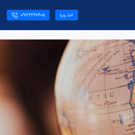
اخذ ویزا
09122268605