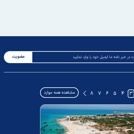
عضویت
مشاهده همه موارد
8
7
6
5
4
3