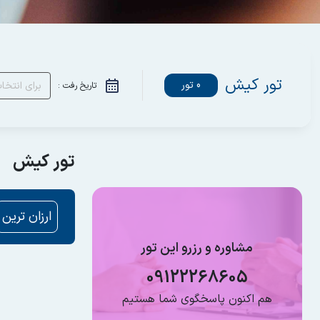
تور کیش
0 تور
تاریخ رفت :
تور کیش
ارزان ترین
مشاوره و رزرو این تور
09122268605
هم اکنون پاسخگوی شما هستیم