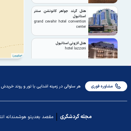
هتل گرند جواهر کانونشن سنتر
استانبول
grand cevahir hotel convention
center
هتل لازونی استانبول
hotel lazzoni
Leaflet
هتل شرایتون سیتی سنتر استانبول
heraton city center
مشاوره فوری
هر سئوالی در زمینه اشنایی با تور و روند خریدش دا
هتل گرور استانبول
hotel gorur suit Istanbul
مجله گردشگری
مقصد بعدیتو هوشمندانه ان