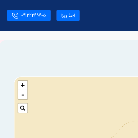
اخذ ویزا
09122268605
+
-