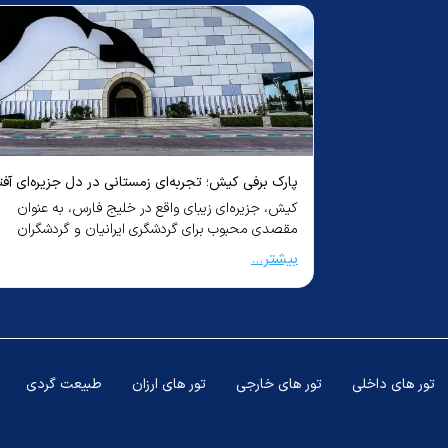
هتل cumbali plaza
هتل dora dolapdere
قیمت غذا در قطر چقدر است؟ (راهنمای کامل ۲۰۲۵) +
پارک برفی کیش؛ تجربه‌ای زمستانی در دل جزیره‌ای آفت
دول مشخص با قیمت
کیش، جزیره‌ای زیبای واقع در خلیج فارس، به عنوان
مقصدی محبوب برای گردشگری ایرانیان و گردشگران
خارجی ش...
هتل euro plaza
بیشتر...
هتل style sisli
تور های داخلی
تور های خارجی
تور های ارزان
طبیعت گردی