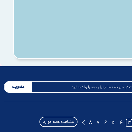
عضویت
مشاهده همه موارد
8
7
6
5
4
3