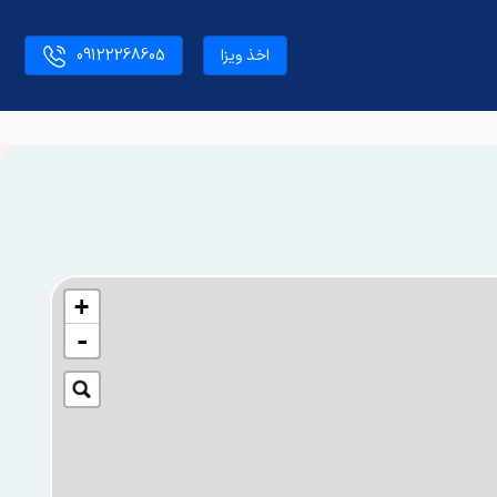
اخذ ویزا
09122268605
+
-