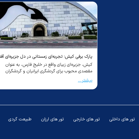
هتل lebua at state tower
هتل de bangkok
قیمت غذا در قطر چقدر است؟ (راهنمای کامل ۲۰۲۵) +
پارک برفی کیش؛ تجربه‌ای زمستانی در دل جزیره‌ای آفت
دول مشخص با قیمت
کیش، جزیره‌ای زیبای واقع در خلیج فارس، به عنوان
مقصدی محبوب برای گردشگری ایرانیان و گردشگران
خارجی ش...
هتل the twin towers
بیشتر...
هتل citrus sukhumvit 11
تور های داخلی
تور های خارجی
تور های ارزان
طبیعت گردی