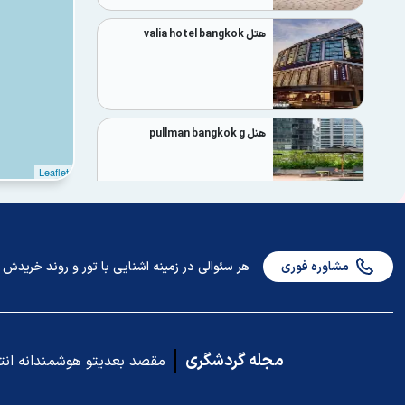
هتل valia hotel bangkok
هنل pullman bangkok g
Leaflet
هتل movenpick sukhumvit 15
مشاوره فوری
هر سئوالی در زمینه اشنایی با تور و روند خریدش دا
هتل pullman bangkok king
power
مجله گردشگری
مقصد بعدیتو هوشمندانه ان