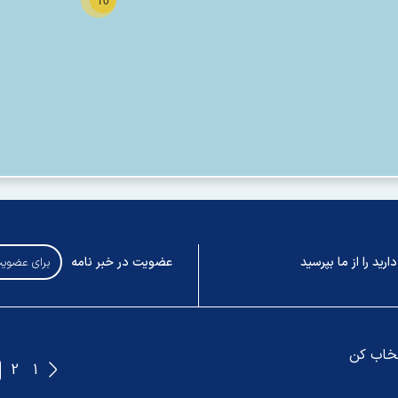
رید را از ما بپرسید
عضویت در خبر نامه
تخاب کن
2
1