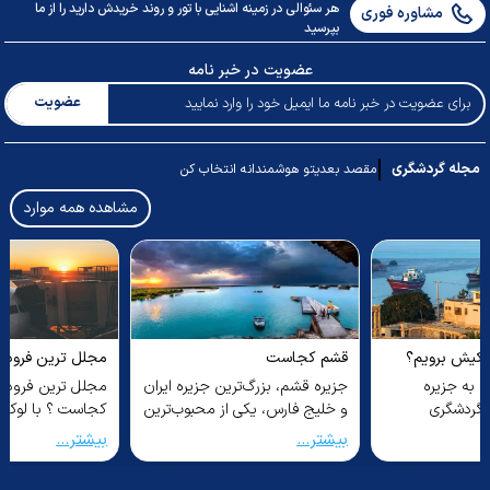
هر سئوالی در زمینه اشنایی با تور و روند خریدش دارید را از ما
مشاوره فوری
بپرسید
عضویت در خبر نامه
عضویت
مجله گردشگری
مقصد بعدیتو هوشمندانه انتخاب کن
مشاهده همه موارد
مجلل ترین فرودگاه جهان
قیمت غذا در استان
کجاست ؟
جدیدترین نرخ غذ
ترین جزیره ایران
مجلل ترین فرودگاه جهان
قیمت غذا در استان
ی از محبوب‌ترین
کجاست ؟ با لوکس‌ترین
دارد؛ از ساندویچ‌ه
ر ایران است.
فرودگاه‌های جهان آشنا شوید؛
ارزان تا رستوران‌ه
بیشتر...
بیشتر...
فرودگاه‌هایی که فراتر از یک ...
منوی گران‌...