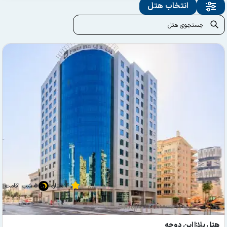
انتخاب هتل
4 ستاره
5 شب اقامت
هتل پلازا این دوحه