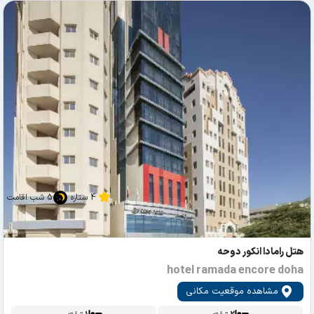
4 ستاره
5 شب اقامت
هتل رامادا انکور دوحه
hotel ramada encore doha
مشاهده موقعیت مکانی