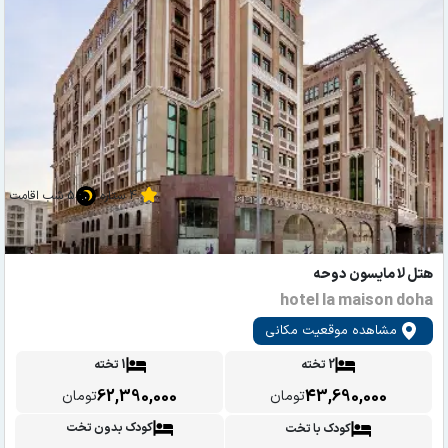
4 ستاره
5 شب اقامت
هتل لا مایسون دوحه
hotel la maison doha
مشاهده موقعیت مکانی
2 تخته
1 تخته
62,390,000
43,690,000
تومان
تومان
کودک بدون تخت
کودک با تخت