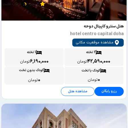
4 ستاره
5 شب اقامت
هتل سنترو کاپیتال دوحه
hotel centro capital doha
مشاهده موقعیت مکانی
2 تخته
1 تخته
6,190,000
42,590,000
تومان
تومان
کودک بدون تخت
کودک با تخت
0
0
تومان
تومان
رزرو رایگان
مشاهده هتل