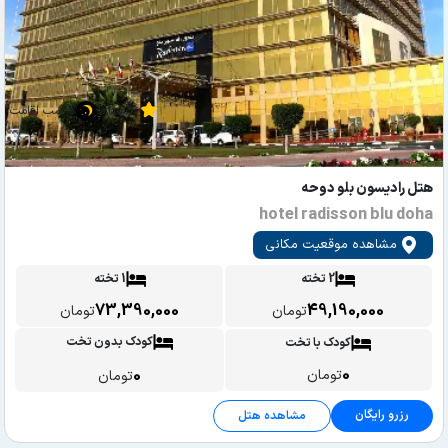
4 ستاره
5 شب اقامت
هتل رادیسون بلو دوحه
hotel radisson blu doha
مشاهده موقعیت مکانی
2 تخته
1 تخته
73,390,000
49,190,000
تومان
تومان
کودک بدون تخت
کودک با تخت
0
0
تومان
تومان
رزرو رایگان
مشاهده هتل