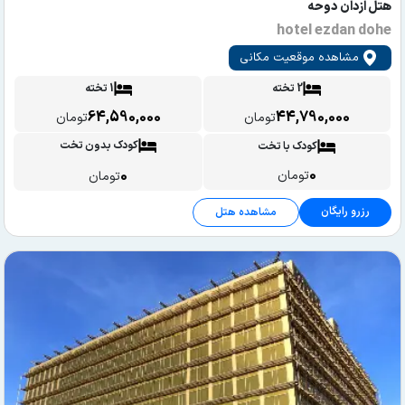
هتل ازدان دوحه
hotel ezdan dohe
مشاهده موقعیت مکانی
2 تخته
1 تخته
64,590,000
44,790,000
تومان
تومان
کودک بدون تخت
کودک با تخت
0
0
تومان
تومان
رزرو رایگان
مشاهده هتل