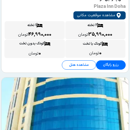
Plaza Inn Doha
مشاهده موقعیت مکانی
2 تخته
1 تخته
46,990,000
35,990,000
تومان
تومان
کودک بدون تخت
کودک با تخت
0
0
تومان
تومان
رزرو رایگان
مشاهده هتل