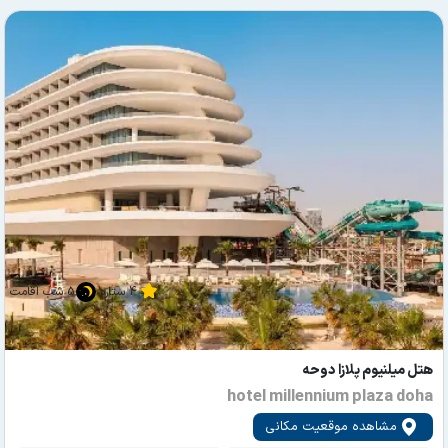
4 ستاره
5 شب اقامت
هتل میلنیوم پلازا دوحه
hotel millennium plaza doha
مشاهده موقعیت مکانی