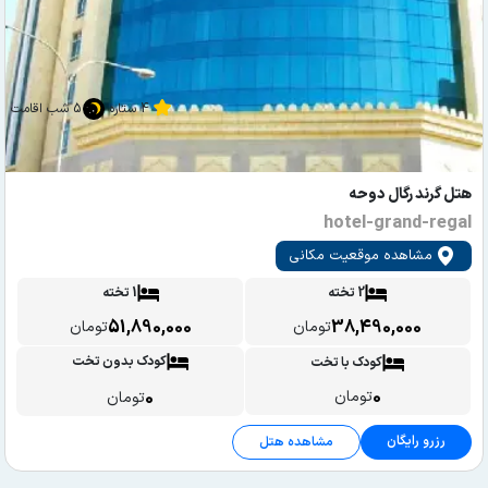
4 ستاره
5 شب اقامت
هتل گرند رگال دوحه
hotel-grand-regal
مشاهده موقعیت مکانی
2 تخته
1 تخته
51,890,000
38,490,000
تومان
تومان
کودک بدون تخت
کودک با تخت
0
0
تومان
تومان
رزرو رایگان
مشاهده هتل