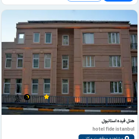
3 ستاره
4 شب اقامت
هتل فیده استانبول
hotel fide istanbul
مشاهده موقعیت مکانی