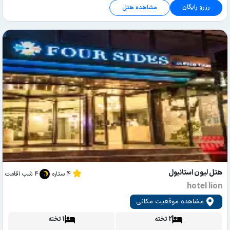
رزرو رایگان
مشاهده هتل
هتل لیون استانبول
4 ستاره
4 شب اقامت
hotel lion
مشاهده موقعیت مکانی
2 تخته
1 تخته