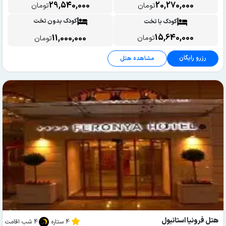
29,540,000
20,270,000
تومان
تومان
کودک بدون تخت
کودک با تخت
15,640,000
11,000,000
تومان
تومان
رزرو رایگان
مشاهده هتل
هتل فرونیا استانبول
4 ستاره
4 شب اقامت