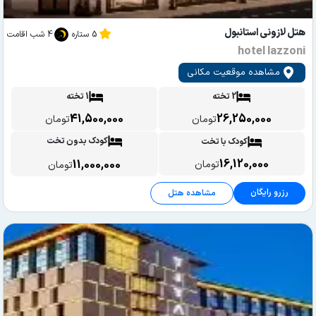
هتل لازونی استانبول
5 ستاره
4 شب اقامت
hotel lazzoni
مشاهده موقعیت مکانی
2 تخته
1 تخته
41,500,000
26,250,000
تومان
تومان
کودک بدون تخت
کودک با تخت
16,120,000
11,000,000
تومان
تومان
رزرو رایگان
مشاهده هتل