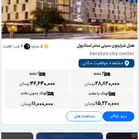
هتل شرایتون سیتی سنتر استانبول
5 ستاره
4 شب اقامت
heraton city center
مشاهده موقعیت مکانی
2 تخته
1 تخته
46,640,000
28,820,000
تومان
تومان
کودک بدون تخت
کودک با تخت
15,220,000
11,000,000
تومان
تومان
رزرو رایگان
مشاهده هتل