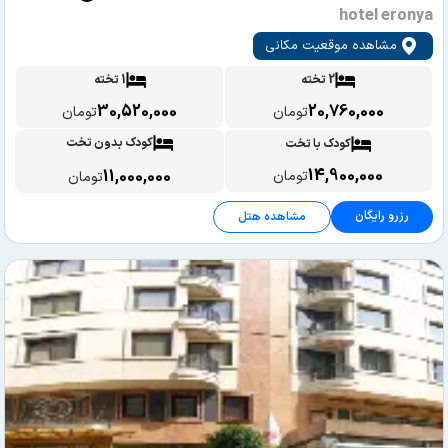
hotel eronya
مشاهده موقعیت مکانی
2 تخته
1 تخته
30,520,000
20,760,000
تومان
تومان
کودک بدون تخت
کودک با تخت
14,900,000
11,000,000
تومان
تومان
رزرو رایگان
مشاهده هتل