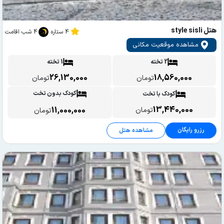
هتل style sisli
4 ستاره
4 شب اقامت
مشاهده موقعیت مکانی
2 تخته
1 تخته
26,130,000
18,560,000
تومان
تومان
کودک بدون تخت
کودک با تخت
13,440,000
11,000,000
تومان
تومان
رزرو رایگان
مشاهده هتل