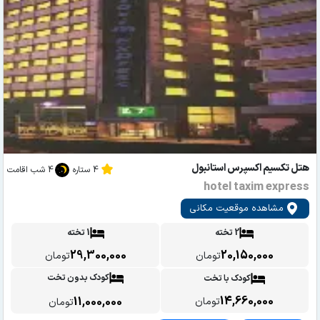
هتل تکسیم اکسپرس استانبول
4 ستاره
4 شب اقامت
hotel taxim express
مشاهده موقعیت مکانی
2 تخته
1 تخته
29,300,000
20,150,000
تومان
تومان
کودک بدون تخت
کودک با تخت
14,660,000
11,000,000
تومان
تومان