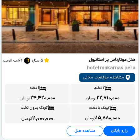
هتل موکارناس پرا استانبول
5 ستاره
4 شب اقامت
hotel mukarnas pera
مشاهده موقعیت مکانی
2 تخته
1 تخته
24,420,000
22,710,000
تومان
تومان
کودک بدون تخت
کودک با تخت
15,880,000
11,000,000
تومان
تومان
رزرو رایگان
مشاهده هتل