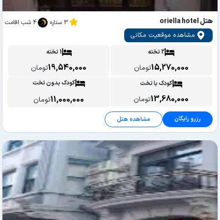
هتل oriella hotel
3 ستاره
4 شب اقامت
مشاهده موقعیت مکانی
2 تخته
1 تخته
19,540,000
15,270,000
تومان
تومان
کودک بدون تخت
کودک با تخت
13,680,000
11,000,000
تومان
تومان
رزرو رایگان
مشاهده هتل