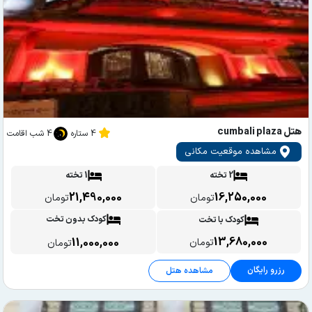
هتل cumbali plaza
4 ستاره
4 شب اقامت
مشاهده موقعیت مکانی
2 تخته
1 تخته
21,490,000
16,250,000
تومان
تومان
کودک بدون تخت
کودک با تخت
13,680,000
11,000,000
تومان
تومان
رزرو رایگان
مشاهده هتل