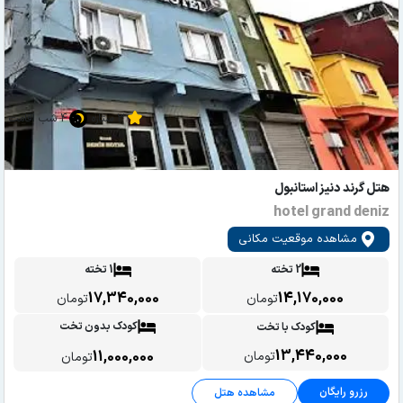
3 ستاره
4 شب اقامت
هتل گرند دنیز استانبول
hotel grand deniz
مشاهده موقعیت مکانی
2 تخته
1 تخته
17,340,000
14,170,000
تومان
تومان
کودک بدون تخت
کودک با تخت
13,440,000
11,000,000
تومان
تومان
رزرو رایگان
مشاهده هتل