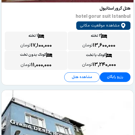
هتل گرور استانبول
hotel gorur suit Istanbul
مشاهده موقعیت مکانی
2 تخته
1 تخته
17,100,000
13,600,000
تومان
تومان
کودک بدون تخت
کودک با تخت
13,240,000
11,000,000
تومان
تومان
رزرو رایگان
مشاهده هتل