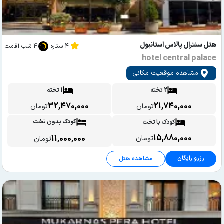
هتل سنترال پالاس استانبول
4 ستاره
4 شب اقامت
hotel central palace
مشاهده موقعیت مکانی
2 تخته
1 تخته
32,470,000
21,740,000
تومان
تومان
کودک بدون تخت
کودک با تخت
15,880,000
11,000,000
تومان
تومان
رزرو رایگان
مشاهده هتل