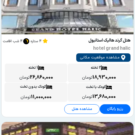
هتل گرند هالیک استانبول
4 ستاره
4 شب اقامت
hotel grand halic
مشاهده موقعیت مکانی
2 تخته
1 تخته
26,860,000
18,930,000
تومان
تومان
کودک بدون تخت
کودک با تخت
13,680,000
11,000,000
تومان
تومان
رزرو رایگان
مشاهده هتل