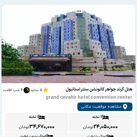
هتل گرند جواهر کانونشن سنتر استانبول
5 ستاره
4 شب اقامت
grand cevahir hotel convention center
مشاهده موقعیت مکانی
2 تخته
1 تخته
34,670,000
24,050,000
تومان
تومان
کودک بدون تخت
کودک با تخت