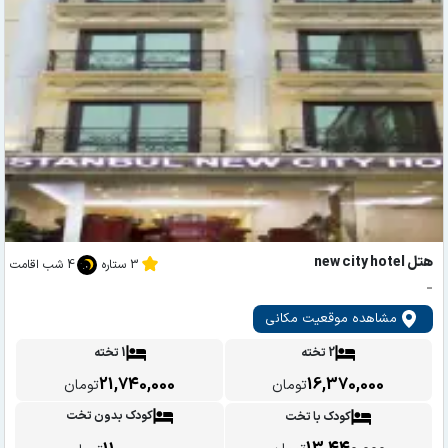
هتل new city hotel
3 ستاره
4 شب اقامت
-
مشاهده موقعیت مکانی
2 تخته
1 تخته
21,740,000
16,370,000
تومان
تومان
کودک بدون تخت
کودک با تخت