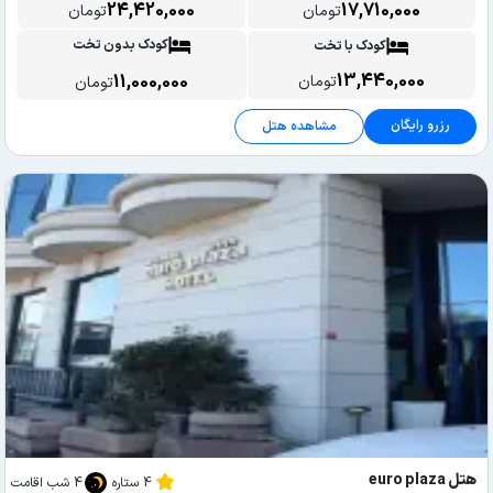
24,420,000
17,710,000
تومان
تومان
کودک بدون تخت
کودک با تخت
13,440,000
11,000,000
تومان
تومان
رزرو رایگان
مشاهده هتل
هتل euro plaza
4 ستاره
4 شب اقامت