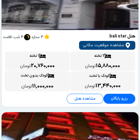
هتل bali star
3 ستاره
4 شب اقامت
مشاهده موقعیت مکانی
2 تخته
1 تخته
20,760,000
15,880,000
تومان
تومان
کودک بدون تخت
کودک با تخت
13,440,000
11,000,000
تومان
تومان
رزرو رایگان
مشاهده هتل