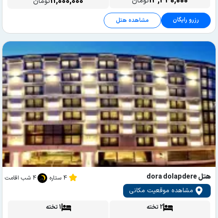
13,440,000
11,000,000
تومان
تومان
رزرو رایگان
مشاهده هتل
هتل dora dolapdere
4 ستاره
4 شب اقامت
مشاهده موقعیت مکانی
2 تخته
1 تخته