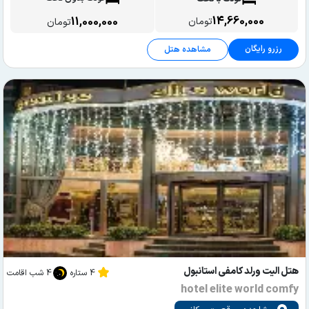
14,660,000
11,000,000
تومان
تومان
رزرو رایگان
مشاهده هتل
هتل الیت ورلد کامفی استانبول
4 ستاره
4 شب اقامت
hotel elite world comfy